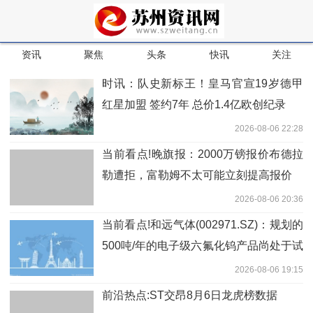
资讯
聚焦
头条
快讯
关注
时讯：队史新标王！皇马官宣19岁德甲
红星加盟 签约7年 总价1.4亿欧创纪录
2026-08-06 22:28
当前看点!晚旗报：2000万镑报价布德拉
勒遭拒，富勒姆不太可能立刻提高报价
2026-08-06 20:36
当前看点!和远气体(002971.SZ)：规划的
500吨/年的电子级六氟化钨产品尚处于试
生产阶段
2026-08-06 19:15
前沿热点:ST交昂8月6日龙虎榜数据