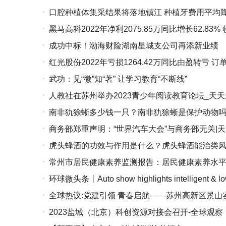
口腔种植体集采结果将落地镇江 种植牙费用平均降
黑马高科2022年净利2075.85万同比增长62.8
成功中标！渤海财险湖南星城支公司再添新业绩
红光股份2022年亏损1264.42万同比由盈转亏 
武功：见“微”知“著” 让学习教育“不断线”
人教社在苏州举办2023青少年阅读教育论坛_天
南非犰狳蜥多少钱一只？南非犰狳蜥是保护动物
商务部郑重声明：“世界汽车大会”与商务部无关|
虎头蜂酒的功效与作用是什么？虎头蜂酒能治类
常州市居民健康素养监测报告：居民健康素养水平40
环球微头条丨Auto show highlights intelligent & low
视点
全球热议:党建引领 青春启航——苏州高新区景
automobile industry
2023盐城（北京）科创资源对接会召开-全球观察