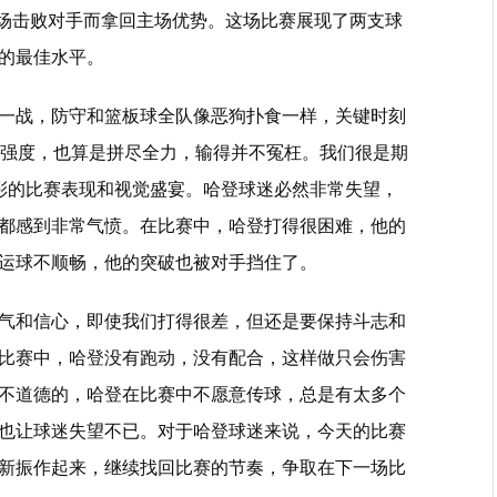
在客场击败对手而拿回主场优势。这场比赛展现了两支球
的最佳水平。
一战，防守和篮板球全队像恶狗扑食一样，关键时刻
的强度，也算是拼尽全力，输得并不冤枉。我们很是期
彩的比赛表现和视觉盛宴。哈登球迷必然非常失望，
都感到非常气愤。在比赛中，哈登打得很困难，他的
运球不顺畅，他的突破也被对手挡住了。
气和信心，即使我们打得很差，但还是要保持斗志和
比赛中，哈登没有跑动，没有配合，这样做只会伤害
不道德的，哈登在比赛中不愿意传球，总是有太多个
也让球迷失望不已。对于哈登球迷来说，今天的比赛
新振作起来，继续找回比赛的节奏，争取在下一场比