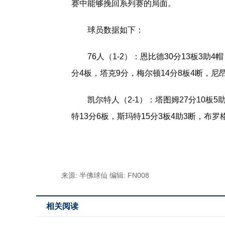
赛中能够挽回系列赛的局面。
球员数据如下：
76人（1-2）：恩比德30分13板3助4
分4板，塔克9分，梅尔顿14分8板4断，尼
凯尔特人（2-1）：塔图姆27分10板5
特13分6板，斯玛特15分3板4助3断，布罗
标签：
来源: 半佛球仙
编辑: FN008
相关阅读