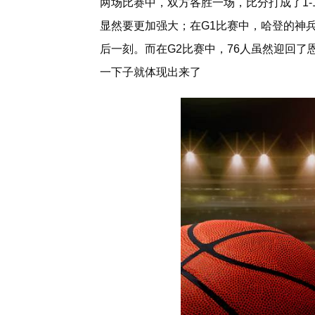
两场比赛中，双方各胜一场，比分打成了1
显然要更加强大；在G1比赛中，哈登的神
后一刻。而在G2比赛中，76人虽然迎回了
一下子就体现出来了