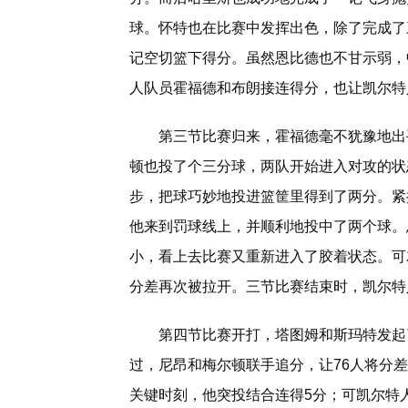
球。怀特也在比赛中发挥出色，除了完成了
记空切篮下得分。虽然恩比德也不甘示弱，
人队员霍福德和布朗接连得分，也让凯尔特
第三节比赛归来，霍福德毫不犹豫地出
顿也投了个三分球，两队开始进入对攻的状
步，把球巧妙地投进篮筐里得到了两分。紧
他来到罚球线上，并顺利地投中了两个球。
小，看上去比赛又重新进入了胶着状态。可
分差再次被拉开。三节比赛结束时，凯尔特人以
第四节比赛开打，塔图姆和斯玛特发起
过，尼昂和梅尔顿联手追分，让76人将分
关键时刻，他突投结合连得5分；可凯尔特