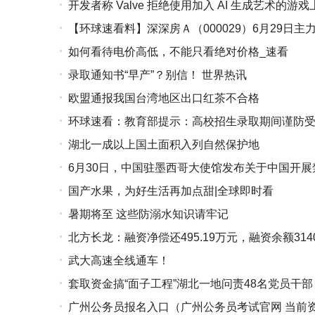
开发者称 Valve 拒绝使用加入 AI 生成艺术的游戏上
【环球速看料】深深房Ａ（000029）6月29日主力
如何看待电价高低，不能只看绝对价格_速看
录取通知书“早产”？别信！ 世界热讯
欧盟通报我国台湾地区出口红茶不合格
环球速看：教育部提示：高校招生录取期间谨防
湖北一成以上国土面积入列自然保护地
6月30日，中国驻墨西哥大使馆发布关于中国开
国产水果，为好生活再加点甜|全球即时看
暑期将至 这些防溺水知识请牢记
北方长龙：融资净偿还495.19万元，融资余额3140.
武大高速全线通车！
套取资金搞“面子工程”湖北一地问责48名党员干部
广州公务员报名入口（广州公务员考试官网 当前