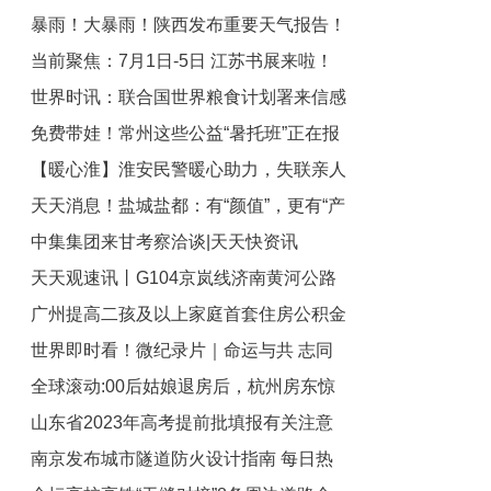
暴雨！大暴雨！陕西发布重要天气报告！
大湾区再布局100家门店
当前聚焦：7月1日-5日 江苏书展来啦！
_当前视讯
世界时讯：联合国世界粮食计划署来信感
@扬州人 这些活动与您有约
免费带娃！常州这些公益“暑托班”正在报
谢盐城，只因这件事......
【暖心淮】淮安民警暖心助力，失联亲人
名…… 天天新资讯
天天消息！盐城盐都：有“颜值”，更有“产
8年后终团聚！_当前短讯
中集集团来甘考察洽谈|天天快资讯
值”！“四好农村路”托举乡村振兴新画卷
天天观速讯丨G104京岚线济南黄河公路
广州提高二孩及以上家庭首套住房公积金
大桥即将“牵手”
世界即时看！微纪录片｜命运与共 志同
贷款额度
全球滚动:00后姑娘退房后，杭州房东惊
道合——中非经贸博览会谱写“真实亲
山东省2023年高考提前批填报有关注意
诚”新篇章
了！从没见过这样的租客……
南京发布城市隧道防火设计指南 每日热
事项|世界即时