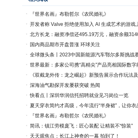
『世界名画』布勒哲尔《农民婚礼》
开发者称 Valve 拒绝使用加入 AI 生成艺术的游戏上
北方长龙：融资净偿还495.19万元，融资余额3140.
国内商品期市开盘普涨 环球关注
全球微头条丨2023中国新能源汽车鄂尔多斯挑战
世界最新：多家公司携“高精尖”产品亮相国际数字
《双截龙外传：龙之崛起》新预告展示合作玩法
深海油气勘探开发屡获突破 热闻
快看点丨深圳华润信托招聘就业见习岗位一览
夏天穿衣简约才高级，今年流行“半身裙”，让你衣
『世界名画』布勒哲尔《农民婚礼》
简讯：镇江劳模庞飞：匠心装配 让精装不“惊装”
天天观焦点：长江上神奇的一幕 拍到了！