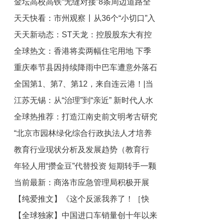
金坛高校高铁“无缝对接”8条周边道路全
文
天天快看：市州观察丨从36个“小切口”入
线通车
天天新动态：ST天龙：控股股东大有控
手 乐山纠治民生堵点痛点
全球热文：香港将卖两幅住宅用地 下季
股所持公司全部12.77%股份累计被司法
重庆奉节县因持续降雨中巴车遭意外落石
冻结
料建约4050个单位
全国第1、第7、第12，来自连云港！|当
砸中 致6死9伤
江苏无锡：从“治理”到“亲近” 新时代人水
前视点
全球热推荐：打造江南史前文明考古研究
和谐共生“太湖美”在这里唱响 世界观点
“北京市园林绿化综合行政执法人才培养
中心 苏州草鞋山遗址考古工作站揭牌投
教育行业现状分析及发展趋势（教育行
入使用
三年行动”正式启动 焦点报道
年轻人用“攒金豆”代替投资 短期转手一颗
业）
当前最新：商洛市应急管理局积极开展
或亏90元_当前观点
【纯爱推文】《这个反派我养了！［快
《反间谍法》集中宣传周活动
【全球独家】中国进口车销量创十年以来
穿］》系统 快穿 养崽 完结 环球快讯