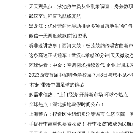
天天观焦点：泳池救生员从业乱象调查：身兼数
武汉至迪拜直飞航线复航
黑龙江：优化营商环境助推更多项目落地生“金” 
微信一天两度致歉|前沿资讯
听非遗讲故事｜西河大鼓：板弦鼓韵传唱古曲新声
这条高速正式通车！武汉⇆孝感20分钟|天天微动
环球快看：中金：空调需求持续景气 企业上调未
2023西安首届中招特色学校展 7月8日与您不见不
“村超”带给中国足球的镜鉴
多需求催热，“上门经济”开辟新市场 环球今热点
全球热点！湖北多地暑假时间公布！
上海警方：捏造医生组织卖淫等谣言 仁济医院一
手提行李超重也要被收费！“行李收费”或成为民航