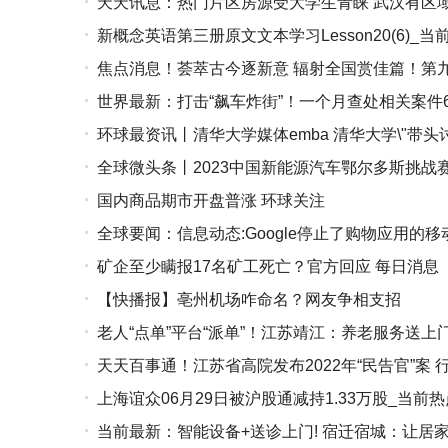
天天讯息：热门片区房源受大学生青睐 武汉有区
新概念英语第三册原文文本学习Lesson20(6)_当
焦点消息！荟萃古今逐新意 辐射全国赏佳篇！第九
世界最新：打击“飙车炸街”！一个月查处相关案件6
品精彩路透
环球最资讯丨清华大学媒体emba 清华大学\"带头
全球微头条丨2023中国新能源汽车鄂尔多斯挑战
国内商品期市开盘普涨 环球关注
全球要闻：信息动态:Google停止了购物应用的移
矿企至少瞒报17名矿工死亡？官方回应 每日消息
【快播报】亳州机场咋命名？网友争相支招
老人“点单”平台“派单”！江苏靖江：养老服务送上
天天百事通！江苏省高院发布2022年“民告官”案 
上海谊众06月29日被沪股通减持1.33万股_当前热
当前最新：智能设备+送诊上门! 宿迁宿城：让居