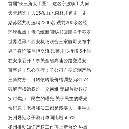
首届“长三角大工匠”，这名宁波职工为何
克岛）
天天精选！去15条山地森林步道走一走
入选？_每日热闻
姑苏区共将选聘2300名 观前200余名经
环球视点！俄总统新闻秘书回应关于苏罗
营者受聘“社会消防安全员”|世界今热点
世界通讯！西安机场联合三家航司发布中
维金大将传闻：应向国防部了解
男子身陷骗局拒交流 民警步步拆招 5小时
转联运产品 覆盖200余个航班组合
在安康召开！事关全省高速公路交通安
劝解终止损
百事通！乐心医疗：子公司血糖监测产品
全！【959关注】|环球最新
三角防务：可转债转股价格调整为31.74
获得医疗器械注册证
破解产权确权难、交易难 无锡首批数据
元/股 天天快消息
实时焦点：民主的曙光 关于民主的曙光
知识产权证书发出
快消息！老板和员工都是残疾人，用手语
介绍
扬州暑期亲子游订单同比增505%
点单 盐城首家“无声的店”演绎暖心故事
扬州推动知识产权工作再上新台阶 热点