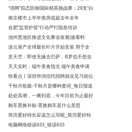
“强网”拟态防御国际精英挑战赛：29支“白
绿荫满城
南京楼市上半年推房或超去年全年
帽黑客”战队谁能突防？
合肥“监管护苗”行动严打隐形培训
池州贵池区推进文化事业发展|速看料
连云港产全球最长叶片开始安装 用于全
意天空：即使无缘去巴萨，B罗也不想去
球首台超大容量16兆瓦海上风电机组
天天实时：端午美食指北 端午美食申请
沙特联赛
快看点丨深圳华润信托招聘就业见习岗位
交卷 基本情况讲解
千秋月歌曲-千秋月是哪种麦词_每日报道
一览
处处高潮，一爽到底，今年目前为止最好
购车置换补贴-置换购车是什么意思
的动作片_观速讯
简历爱好特长应该怎么写呢_简历爱好特
电脑网络错误633_错误633
长应该怎么写