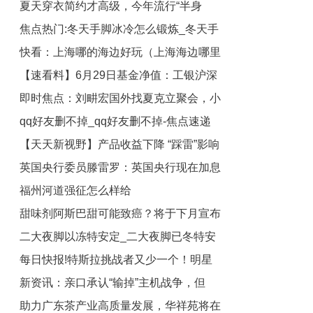
夏天穿衣简约才高级，今年流行“半身
焦点热门:冬天手脚冰冷怎么锻炼_冬天手
裙”，让你衣品气质通通翻倍 全球动态
快看：上海哪的海边好玩（上海海边哪里
脚冰冷怎么调理
【速看料】6月29日基金净值：工银沪深
好玩）
即时焦点：刘畊宏国外找夏克立聚会，小
300ETF联接A最新净值0.7902，跌
qq好友删不掉_qq好友删不掉-焦点速递
0.42%
泡芙穿粉睡衣土萌，夏天已长成大姑娘
【天天新视野】产品收益下降 “踩雷”影响
英国央行委员滕雷罗：英国央行现在加息
业绩 上市公司理财认购总额大幅下滑
福州河道强征怎么样给
越多 将来就需要越早且越快降息
甜味剂阿斯巴甜可能致癌？将于下月宣布
二大夜脚以冻特安定_二大夜脚已冬特安
调查结果
每日快报!特斯拉挑战者又少一个！明星
定措施费-世界聚看点
新资讯：亲口承认“输掉”主机战争，但
新造车破产，背后站着通用富士康
助力广东茶产业高质量发展，华祥苑将在
Xbox为什么并不担心？