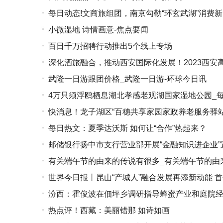
每日动态!文商旅组团，南京勾勒“环玄武湖”消费
小微湿地 诗情画意-焦点要闻
百日千万招聘行动推出5个线上专场
深化酒旅融合，推动西安国际化发展！2023西安
武隆一日游跟团价格_武隆一日游-环球今日讯
焦点
4万只须浮鸥栖息湖北孝感老观湖国家湿地公园_
快消息！龙子湖区“百穗共享家园家政养老服务驿站
每日热文：夏季达沃斯 如何让“合作”热起来？
邮储银行扬中市支行营业部开展“金融知识进企业”
有关端午节的由来的传说有很多_有关端午节的由
世界今日报丨昆山“产城人”融合发展再添新动能 
汾西：霍俊波在佃坪乡调研指导蜂蜜产业和庭院经
热点评！西藏：美丽错那 如诗如画