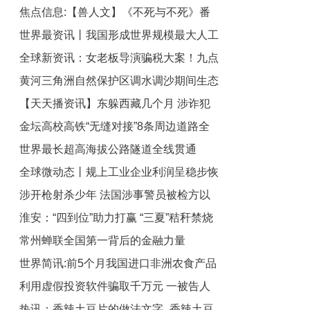
焦点信息:【兽人文】《不死与不死》番
历史新低
世界最资讯丨我国形成世界规模最大人工
外：废稿１-这是我给你的回答
全球新资讯：女老板导演骗税大案！九点
影响天气作业力量
黄河三角洲自然保护区调水调沙期间生态
半播报
【天天播资讯】东躲西藏几个月 涉诈犯
补水全面启动
金坛高校高铁“无缝对接”8条周边道路全
罪嫌疑人终落网
世界最长超高海拔公路隧道全线贯通
线通车
全球微动态丨规上工业企业利润呈稳步恢
涉开枪射杀少年 法国涉事警员被检方以
复态势
淮安：“四到位”助力打赢 “三夏”秸秆禁烧
故意杀人罪立案调查_天天视讯
常州蝉联全国第一背后的金融力量
攻坚战
世界简讯:前5个月我国进口非洲农食产品
利用虚假投资软件骗取千万元 一被告人
增长26.5%
热讯：香辣土豆片的做法文字_香辣土豆
获刑13年