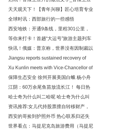
天天观天下！【青年兴聊】匠心培育专业
片的做法
全球时讯：西部旅行的一些感悟
人才 为养老服务注入青春活力
西安地铁：开通9条线，里程301公里，
等你来打卡！首趟“大运号”旅游主题列车
全国第11
快讯！俄媒：普京称，世界没有因制裁以
上线
Jiangsu reports sustained recovery of
及西方企业退出俄市场而崩溃 当前滚动
Xu Kunlin meets with Vice-Chancellor of
industrial economy_实时焦点
保障生态安全 徐州开展美国白蛾 杨小舟
Monash University
江阴：60万余尾鱼苗放流长江！ 每日热
蛾飞机防治_全球关注
哈士奇为什么叫二哈呢 哈士奇为什么叫
文
资讯推荐:女儿代持股票擅自转移财产，
二哈 今日热门
西安的哥捡到护照外币 热心联系归还失
母亲怒将女儿告上法庭！
世界看点：马提尼克岛旅游费用（马提尼
主|今日播报