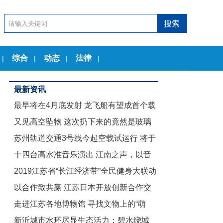
综合
动态
法律
|
|
|
|
最新资讯
最早将在4月底发射 龙飞船有望成首个载
又见高空坠物 这次扔下来的竟然是玻璃
人商业航天器
苏州轨道交通3号线今起空载试运行 将于
茶几
十四台高水准音乐演出 江南之声，以音
12月底试运营
2019江苏省“长江经济带”全民健身大联动
乐节的名义致敬古典
以合作致共赢 江苏日本开放创新合作交
暨“舞动江苏”无锡赛区启动仪式举行
走进江苏各地博物馆 寻找文物上的“萌
流会在东京举行
新沂城市水环尽显生态活力：碧水绕城
娃”们