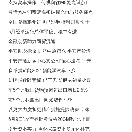
支持离车操作，传祺向往M8乾崑试点广
等悉数亮相，宁德时代登录2025 SNEC
激活乡村消费蓝海须破局充电与服务痛点
上海光伏展宁德时代
州白云机场泊车代驾VPD
全国夏播粮食进度已过半 播种进度快于
5月经济运行总体平稳、稳中有进
常年
金融创新助力商贸流通
平安助农抢收 护航中原粮仓 平安产险洛
平安产险新乡中心支公司“爱心送考 平安
阳中心支公司携手农机公司开展小麦风险
多举措赋能2025新能源汽车下乡
减量行动
相伴”活动圆满收官
防晒指数随意标！“三无”防晒衣销量火爆
前5个月我国货物贸易进出口增长2.5%
总台《财经调查》曝光
前5个月我国出口同比增长7.2%
以更大力度和更精准措施提振消费 专家
6月9日“农产品批发价格200指数”比上周
带你看懂5月CPI和PPI数据
提升资本实力 险企探路资本多元化补充
五下降0.29个点