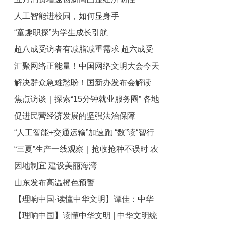
人工智能进校园，如何显身手
“童趣职探”为学生成长引航
超八成受访者有减脂减重需求 超六成受
汇聚网络正能量！中国网络文明大会今天
访大学生曾为“轻体”消费
解决群众急难愁盼！国新办发布会解读
在合肥举行
焦点访谈｜探索“15分钟就业服务圈” 各地
《关于进一步保障和改善民生 着力解决
促进民营经济发展的坚强法治保障
群众急难愁盼的意见》
交出家门口就业的亮眼答卷
“人工智能+交通运输”加速跑 “数”读“智行
“三夏”生产一线观察｜抢收抢种不误时 农
时代”赋能美好生活
因地制宜 建设美丽海湾
业生产高效推进
山东发布高温橙色预警
【理响中国·读懂中华文明】谭佳：中华
【理响中国】读懂中华文明 | 中华文明统
文明的包容开放