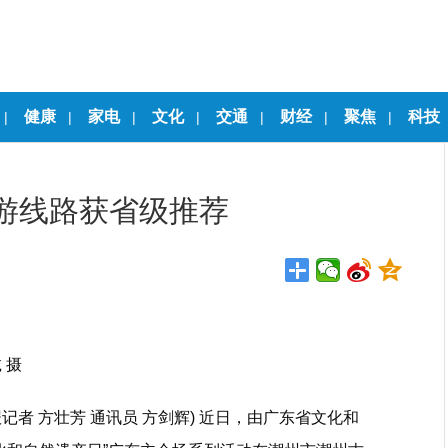
健康
家电
文化
交通
财经
聚焦
科技
|
|
|
|
|
|
|
游线路获省级推荐
 摄
报记者 方壮芳 通讯员 方剑辉) 近日，由广东省文化和