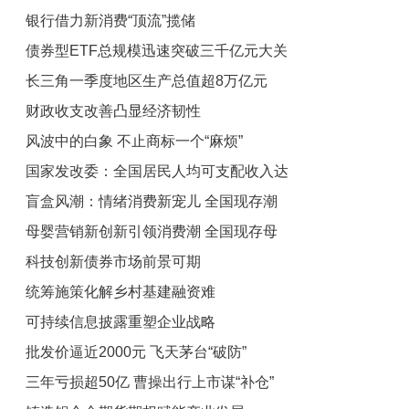
银行借力新消费“顶流”揽储
方式
债券型ETF总规模迅速突破三千亿元大关
长三角一季度地区生产总值超8万亿元
财政收支改善凸显经济韧性
风波中的白象 不止商标一个“麻烦”
国家发改委：全国居民人均可支配收入达
盲盒风潮：情绪消费新宠儿 全国现存潮
4.13万元
母婴营销新创新引领消费潮 全国现存母
玩相关企业超5.1万家
科技创新债券市场前景可期
婴相关企业超1341.2万家
统筹施策化解乡村基建融资难
可持续信息披露重塑企业战略
批发价逼近2000元 飞天茅台“破防”
三年亏损超50亿 曹操出行上市谋“补仓”