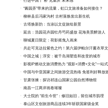
行进中国丨“桥”见重庆“未来感”
“酱园弄”带来的流量，虹口文旅准备如何接住？
柳林县后冯家沟村 古村落焕发出新生机
古塔焕新韵：当涂以文促旅绘新景
延吉：浩园花卉园牡丹芍药盛放 花海美景醉游人
聊城夏日限定：荷影摇曳入画来
共赴可克达拉紫色之约！第六届伊帕尔汗薰衣草
中国之城｜淳安：被千岛湖塑造和改变的城市
影视IP燃动文旅消费热力 “观影+消费+文化”一站
中国与中亚国家之间旅游交流热络 免签利好释放
甘肃张掖：探访祁连山国家公园自然博物馆
南昌一江两岸画卷璀璨
大士院的 “前生今世”：修旧如旧，留住城市肌理
泰山区文创旅游商品连续3年斩获国家级金奖