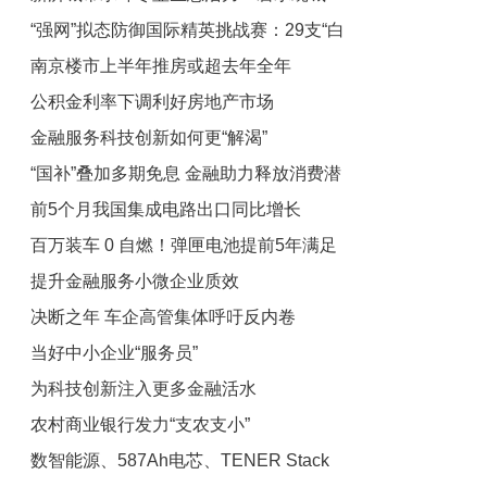
“强网”拟态防御国际精英挑战赛：29支“白
绿荫满城
南京楼市上半年推房或超去年全年
帽黑客”战队谁能突防？
公积金利率下调利好房地产市场
金融服务科技创新如何更“解渴”
“国补”叠加多期免息 金融助力释放消费潜
前5个月我国集成电路出口同比增长
能
百万装车 0 自燃！弹匣电池提前5年满足
18.9%
提升金融服务小微企业质效
新国标
决断之年 车企高管集体呼吁反内卷
当好中小企业“服务员”
为科技创新注入更多金融活水
农村商业银行发力“支农支小”
数智能源、587Ah电芯、TENER Stack