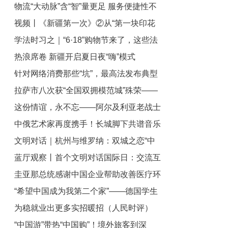
物流“大动脉”含“智”量更足 服务便捷性不
一性的文化基因
视频丨《新疆第一次》②从“第一块印花
断提升
学法时习之｜“6·18”购物节来了，这些法
布”到“第一缕毛条”
热浪席卷 新疆开启夏日夜“嗨”模式
律问题要知道
针对网络消费那些“坑”，最高法发布典型
拉萨市八次获“全国双拥模范城”殊荣——
案例维护消费者权益
这份情谊，永不忘——阿尔及利亚老战士
同心筑长城 共谱和谐曲
中俄艺术家再度携手！长城脚下共谱音乐
追忆中国岁月
文明对话｜杭州与维罗纳：双城之恋“中
华章
蓝厅观察丨首个文明对话国际日：交流互
意你”
圭亚那总统感谢中国企业帮助改善医疗环
鉴 美美与共
“希望中国成为我第二个家”——德国学生
境
为稳就业出更多实招暖招（人民时评）
期待成为中德交流的桥梁
“中国游”带热“中国购”！境外旅客到深