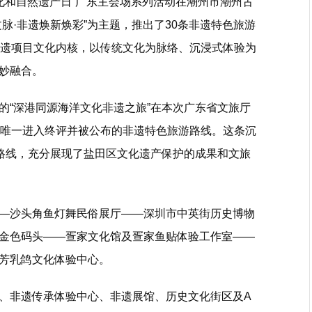
文化和自然遗产日”广东主会场系列活动在潮州市潮州古
脉·非遗焕新焕彩”为主题，推出了30条非遗特色旅游
非遗项目文化内核，以传统文化为脉络、沉浸式体验为
妙融合。
的“深港同源海洋文化非遗之旅”在本次广东省文旅厅
市唯一进入终评并被公布的非遗特色旅游路线。这条沉
”路线，充分展现了盐田区文化遗产保护的成果和文旅
—沙头角鱼灯舞民俗展厅——深圳市中英街历史博物
金色码头——疍家文化馆及疍家鱼贴体验工作室——
芳乳鸽文化体验中心。
、非遗传承体验中心、非遗展馆、历史文化街区及A