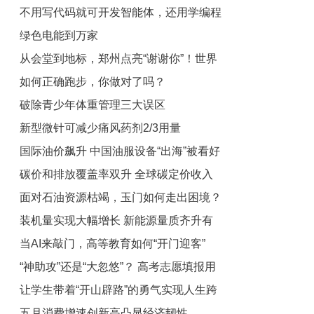
不用写代码就可开发智能体，还用学编程
抓取
绿色电能到万家
吗
从会堂到地标，郑州点亮“谢谢你”！世界
如何正确跑步，你做对了吗？
献血者日致敬热血英雄
破除青少年体重管理三大误区
新型微针可减少痛风药剂2/3用量
国际油价飙升 中国油服设备“出海”被看好
碳价和排放覆盖率双升 全球碳定价收入
面对石油资源枯竭，玉门如何走出困境？
超千亿美元
装机量实现大幅增长 新能源量质齐升有
当AI来敲门，高等教育如何“开门迎客”
支撑
“神助攻”还是“大忽悠”？ 高考志愿填报用
让学生带着“开山辟路”的勇气实现人生跨
AI靠谱吗
五月消费增速创新高凸显经济韧性
越