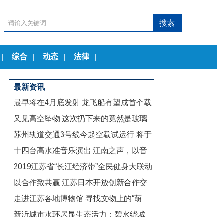
综合
动态
法律
|
|
|
|
最新资讯
最早将在4月底发射 龙飞船有望成首个载
又见高空坠物 这次扔下来的竟然是玻璃
人商业航天器
苏州轨道交通3号线今起空载试运行 将于
茶几
十四台高水准音乐演出 江南之声，以音
12月底试运营
2019江苏省“长江经济带”全民健身大联动
乐节的名义致敬古典
以合作致共赢 江苏日本开放创新合作交
暨“舞动江苏”无锡赛区启动仪式举行
走进江苏各地博物馆 寻找文物上的“萌
流会在东京举行
新沂城市水环尽显生态活力：碧水绕城
娃”们