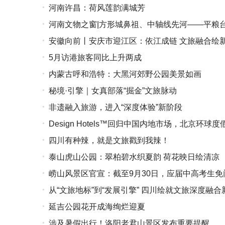
河南许昌：荷风莲韵满城芳
河南文物之窗|方形城鼻祖、中轴线先河——平粮
安徽向前丨安庆市迎江区：依江成链 文旅融合绘
5月访港旅客同比上升两成
内蒙古呼和浩特：大黑河郊野公园美景如画
秘境·引擎｜女真部落“掘金”文旅脉动
非遗融入旅游，进入“深度体验”新阶段
Design Hotels™回归中国内地市场，北京
四川有种辣，就是文旅戳到我辣！
泰山虎山公园：翠柏碧水织夏韵 荷花映日绘清凉
崂山风景区官宣：截至9月30日，应届中高考生免
从“文旅地标”到“发展引擎” 四川绘就文旅深度融合
延吉公园花开成海绚烂迎夏
涉及暑假出行！洛阳老君山景区发布重要提醒