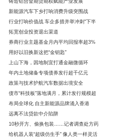
铸造铝合金期货期权赋能产业发展
新能源汽车下乡打响消费升级突围战
行业打响价值战 车企多措并举冲刺“下半
拓宽创业投资退出渠道
场”
券商行业主题基金月内平均回报率超3%
用好以旧换新这把“金钥匙”
上山下海，因地制宜打通金融微循环
年内土地储备专项债券发行超千亿元
政策与技术护航汽车数据出境安全
债市“科技板”落地满月，累计发行规模超
布局全球化 自主新能源品牌涌入香港
4000亿元——金融资源加快流向科创领
远离不法贷款中介陷阱
域
10秒开方、偷换包装……记者调查处方药
给机器人装“超级仿生手” 像人类一样灵活
线上销售乱象