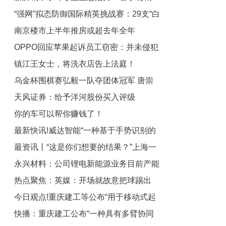
“强网”拟态防御国际精英挑战赛：29支“白
绿荫满城
南京楼市上半年推房或超去年全年
帽黑客”战队谁能突防？
OPPO回应苹果起诉员工窃密：并未侵犯
镇江王女士，将洗衣店告上法庭！
苹果公司商业秘密，相信公正的司法审理
乌金杯围棋赛弘毅一队夺团体冠军 唐崇
能够澄清事实-每日报道
天风证券：给予洋河股份买入评级
哲全胜夺个人冠军-即时
你的车可以帮你赚钱了！
最新快讯!威达智能“一种基于手势识别的
最资讯丨“这是你们想要的结果？”上海一
智能遥控器控制方法、装置及设备”专利
永兴材料：公司锂电新能源业务目前产能
获授权
小学仅22名新生，老师比学生多！
热点聚焦：英媒：开场就故意把球踢出
为3万吨/年 动态
今日观点!重庆建工等公布“用于移动式起
界，英超球队本赛季纷纷学习巴黎
快播：重庆建工公布“一种具有多臂协同
重机的辅助固定设备”专利