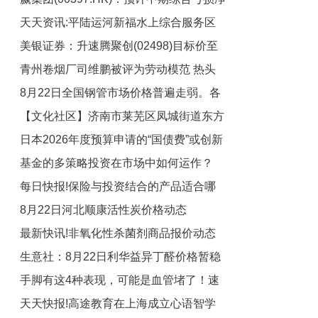
天天资讯:平陆运河新福水上综合服务区
额不少于3700万港元
美银证券：升速腾聚创(02498)目标价至
综合楼顺利封顶
青州卷烟厂司维鹏被评为劳动模范 热头
46港元 重申“买入”评级
8月22日全国钢管市场价格普遍走弱。各
条
【文化社区】济南市莱芜区凤城街道东方
品种钢管价格延续弱势运行态势 简讯
日本2026年度预算申请的“国债费”或创新
红社区：跃动夏日 活力绽放
基金的多策略投资在市场中如何运作？
高-每日看点
每日快报!保险与投资结合的产品适合哪
8月22日河北顺康活性炭价格动态
些需求？
最新快讯!非氧化性杀菌剂商品报价动态
生意社：8月22日利华益异丁醛价格暂稳
（2025-08-22）
手脚有这4种表现，可能是血管堵了！速
天天快报!高途教育在上海成立心语智学
查→ 每日观察