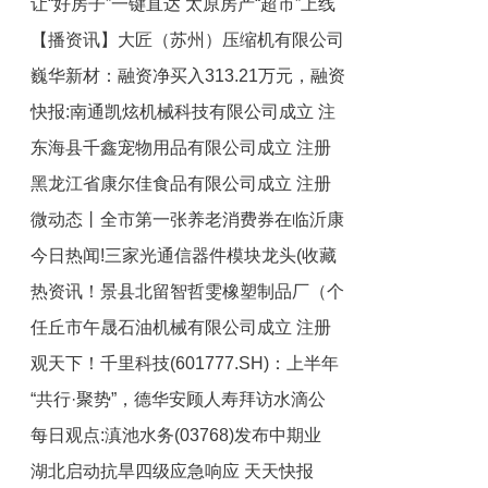
让“好房子”一键直达 太原房产“超市”上线
资讯
【播资讯】大匠（苏州）压缩机有限公司
了
巍华新材：融资净买入313.21万元，融资
成立 注册资本10万人民币
快报:南通凯炫机械科技有限公司成立 注
余额1.22亿元（08-22）
东海县千鑫宠物用品有限公司成立 注册
册资本150万人民币
黑龙江省康尔佳食品有限公司成立 注册
资本50万人民币
微动态丨全市第一张养老消费券在临沂康
资本100万人民币 微速讯
今日热闻!三家光通信器件模块龙头(收藏
养护理中心核销！
热资讯！景县北留智哲雯橡塑制品厂（个
起来)（2025/8/22）
任丘市午晟石油机械有限公司成立 注册
体工商户）成立 注册资本10万人民币
观天下！千里科技(601777.SH)：上半年
资本20万人民币 新视野
“共行·聚势”，德华安顾人寿拜访水滴公
净利润为3117.08万元，同比增长19.00%
每日观点:滇池水务(03768)发布中期业
司，共启深化合作新篇章
湖北启动抗旱四级应急响应 天天快报
绩，股东应占利润1.32亿元，同比下降