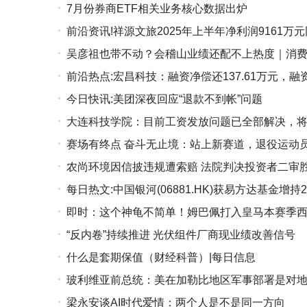
7月份券商ETF相关业务核心数据出炉
前沿资讯!祥源文旅2025年上半年净利润9161
吴彦祖也带不动？会稽山业绩还配不上热度｜消费
现高速增长
前沿热点:宏昌科技：融资净偿还137.61万元，融资余
今日快讯:美团深夜回应“退款不到帐”问题
大连科技学院：目前工资发放问题已全部解决，将
赛场有终点 奋斗无止境：站上新赛道，退役运动
农尚环境因信披违规遭索赔 法院判决投资者二审
每日热文:中国银河(06881.HK)获易方达基金增持26
即时：这个神龟不简单！姆巴佩打入皇马本赛季西甲
“反内卷”持续推进 光伏组件厂商现业绩改善信号
什么是套期保值（财经科普）|每日信息
玻利维亚前总统：美在加勒比地区军事部署是对
梁永安谈AI时代爱情：两个人是不是同一方向