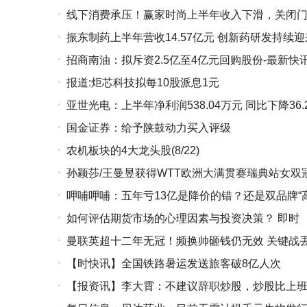
线下消费承压！赢家时尚上半年收入下滑，关闭门
振东制药上半年营收14.57亿元 创新药研发持续
险-天天资讯
招商南油：拟斥资2.5亿至4亿元回购股份-最新快
报道:炬芯科技拟每10股派息1元
亚世光电：上半年净利润538.04万元 同比下降36.
国金证券：给予陕鼓动力买入评级
农机板块的4大龙头股(8/22)
孙颖莎/王曼昱获得WTT欧洲大满贯赛瑞典站女双
呷哺呷哺：五年亏13亿是降价的错？还是双品牌“
如何评估期货市场的心理因素与投资决策？ 即时
曼联英超十二年无冠！频换帅砸钱仍无效 关键战
【时快讯】全国铁路暑运发送旅客破8亿人次
【报资讯】李大霄：不建议辞职炒股，炒股比上