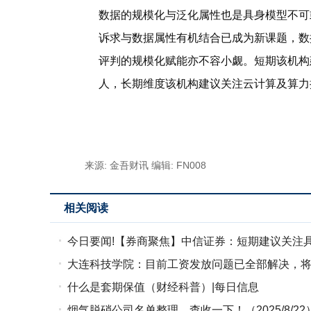
数据的规模化与泛化属性也是具身模型不可
诉求与数据属性有机结合已成为新课题，数
评判的规模化赋能亦不容小觑。短期该机构
人，长期维度该机构建议关注云计算及算力
标签：
财经频道
财经资讯
来源: 金吾财讯
编辑: FN008
相关阅读
今日要闻!【券商聚焦】中信证券：短期建议关注
大连科技学院：目前工资发放问题已全部解决，将
集卖铲人
什么是套期保值（财经科普）|每日信息
烟气脱硝公司名单整理，查收一下！（2025/8/22