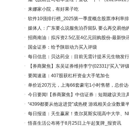
来娜家小院，有好果子吃
软件10强排行榜_2025第一季度概念股票净利率排
媒体人：广东要么说服焦泊乔留队 要么再交易他
招商南油：拟斥资2.5亿至4亿元回购股份-最新快
国金证券：给予陕鼓动力买入评级
每日信息：贝达药业：目前无需计提禾元生物发
【券商聚焦】东吴证券维持李宁(02331)“买入”
要闻速递：407股获杠杆资金大手笔加仓
释放业绩弹性
单价近20万元，上海66套豪宅1小时售罄，总价达
今日要闻!【券商聚焦】中信证券：短期建议关注
“4399都要从他这进货”成热梗 游戏相关企业数量半
集卖铲人
每日报道：天生赢家！查尔莫斯实现高中大学、NB
悟喜生活公布将于8月25日上午起复牌_报资讯