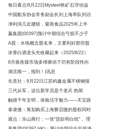
每日看点!8月22日Mysteel铁矿石浮动溢
10.9%
中国船东协会常务副会长刘上海率队到访
价：纽曼粉-1.1
净利润几近腰斩，紫燕食品2025年上半
奇安信
嬴集团(00397)预计中期综合亏损不少于
年营收净利双降
A股：水电概念股名单，主要利好那些股
约3700万港元-焦点滚动
浓香白酒龙头先收藏起来（2025/8/22）
票？（2025/8/22） 焦点快看
8月炼焦煤市场多维驱动下仍有阶段性向
要闻
湖北唯一，报到！|讯息
上行情-每日消息
生意社：8月22日江苏屿鑫金属不锈钢报
三代从军，这位新学员是个老兵 热闻
价下跌-每日简讯
触摸千年文明，体验活字魅力——天宝路
泰凌微：筹划购买上海磐启微的股权同时
学校雏鹰小队走进四大发明体验馆-今日
观点：乐山商行：一张“贷款明白纸”， 理
快看
募集配套资金，股票下周一停牌，预计停
嬴集团(00397.HK)：预计中期综合亏损净
牌时间不超过10个交易日
清成本账，经营更无忧