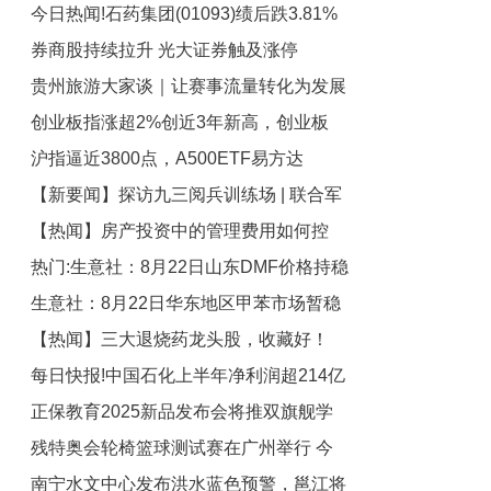
今日热闻!石药集团(01093)绩后跌3.81%
科技公司
券商股持续拉升 光大证券触及涨停
中期溢利同比减少15.64%
贵州旅游大家谈｜让赛事流量转化为发展
创业板指涨超2%创近3年新高，创业板
增量|视点
沪指逼近3800点，A500ETF易方达
ETF（159915）交投活跃，近日“吸金”态
【新要闻】探访九三阅兵训练场 | 联合军
势强劲 聚看点
（159361）、沪深300ETF易方达
【热闻】房产投资中的管理费用如何控
（510310）等产品成交活跃
乐团：创作多首新曲目 女子军鼓队再次
热门:生意社：8月22日山东DMF价格持稳
亮相
制？
生意社：8月22日华东地区甲苯市场暂稳
运行
【热闻】三大退烧药龙头股，收藏好！
运行
每日快报!中国石化上半年净利润超214亿
（2025/8/22）
正保教育2025新品发布会将推双旗舰学
元，下降近40%！公司宣布：拟分红超
残特奥会轮椅篮球测试赛在广州举行 今
106亿元
习机新品
南宁水文中心发布洪水蓝色预警，邕江将
日快看