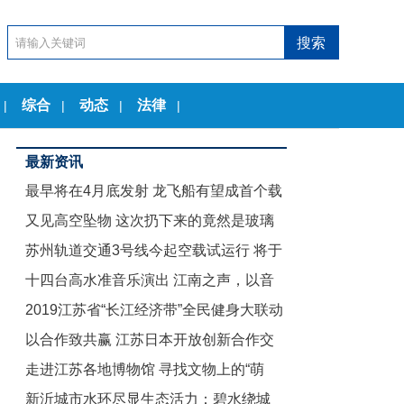
综合
动态
法律
|
|
|
|
最新资讯
最早将在4月底发射 龙飞船有望成首个载
又见高空坠物 这次扔下来的竟然是玻璃
人商业航天器
苏州轨道交通3号线今起空载试运行 将于
茶几
十四台高水准音乐演出 江南之声，以音
12月底试运营
2019江苏省“长江经济带”全民健身大联动
乐节的名义致敬古典
以合作致共赢 江苏日本开放创新合作交
暨“舞动江苏”无锡赛区启动仪式举行
走进江苏各地博物馆 寻找文物上的“萌
流会在东京举行
新沂城市水环尽显生态活力：碧水绕城
娃”们