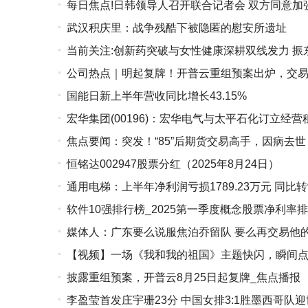
每日焦点!日韩领导人召开联合记者会 双方同意加
武汉积庆里：战争残酷下被隐匿的慰安所遗址
当前关注:创新药突破与女性健康深耕双线发力 
公司热点｜明起复牌！开普云重组预案出炉，交易
国能日新上半年营收同比增长43.15%
宏华集团(00196)：宏华电气与太平石化订立经营
焦点要闻：突发！“85”后期货交易高手，因病去世
恒铭达002947股票分红（2025年8月24日）
通用电梯：上半年净利润亏损1789.23万元 同比
软件10强排行榜_2025第一季度概念股票净利率排
媒体人：广东要么说服焦泊乔留队 要么再交易他
【视频】一场《我和我的祖国》主题快闪，瞬间点燃
披露重组预案，开普云8月25日起复牌_焦点播报
李盈莹首发庄宇珊23分 中国女排3:1胜墨西哥队迎