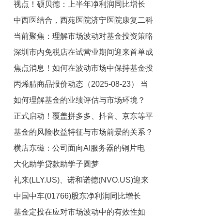
视点！硕贝德：上半年净利润同比增长
的墙面处理装置”专利
中西医结合，西苑医院济宁医院康复二科
981.11% 散热器件业务营收同比增长
当前聚焦：理解市场波动对基金投资策略
147.51%
助力患者重获健康
深圳市内免税店在试营业期间迎来首单成
的影响机制？
焦点消息！如何在波动市场中保持基金投
交
丙烯腈商品报价动态（2025-08-23） 当
资的稳定？
如何理解基金的业绩评估与市场环境？
前聚焦
正式启动！覆盖拼多多、抖音、京东等平
基金的风险收益特征与市场前景的关系？
台
横店东磁：公司面向AI服务器的铜片电
当前看点
大化助学贷款助学子圆梦
感、新能源汽车的滤波器等器件已实现大
礼来(LLY.US)、诺和诺德(NVO.US)迎来
批量供货
中国中车(01766)股东净利润同比增长
好消息！研究显示：GLP-1药物可降低患
基金定投在应对市场波动中的有效性如
癌风险|微资讯
72.48% 派中期股息0.11元