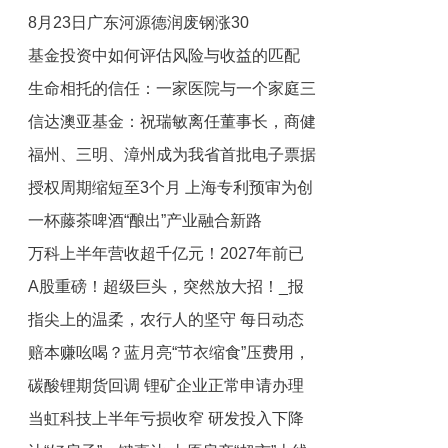
8月23日广东河源德润废钢涨30
何？
基金投资中如何评估风险与收益的匹配
生命相托的信任：一家医院与一个家庭三
度？
信达澳亚基金：祝瑞敏离任董事长，商健
十载的生命对话
福州、三明、漳州成为我省首批电子票据
代任
授权周期缩短至3个月 上海专利预审为创
跨省报销试点城市
一杯藤茶啤酒“酿出”产业融合新路
新“提速”
万科上半年营收超千亿元！2027年前已
A股重磅！超级巨头，突然放大招！_报
无境外公开债到期
指尖上的温柔，农行人的坚守 每日动态
资讯
赔本赚吆喝？蓝月亮“节衣缩食”压费用，
碳酸锂期货回调 锂矿企业正常申请办理
上半年还是亏损4亿多港元，营收现颓势
当虹科技上半年亏损收窄 研发投入下降
下降3.01%
采矿证