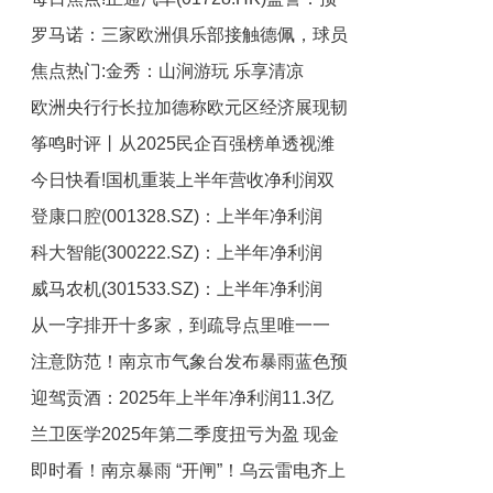
罗马诺：三家欧洲俱乐部接触德佩，球员
期中期净亏损同比扩大约40%
焦点热门:金秀：山涧游玩 乐享清凉
可能自由身离开科林蒂安
欧洲央行行长拉加德称欧元区经济展现韧
筝鸣时评丨从2025民企百强榜单透视潍
性且通胀符合目标水平-每日视点
今日快看!国机重装上半年营收净利润双
坊这座城市的硬核跃迁_焦点讯息
登康口腔(001328.SZ)：上半年净利润
增 实现合同签约额165亿元
科大智能(300222.SZ)：上半年净利润
8515.5万元 同比增长17.59%
威马农机(301533.SZ)：上半年净利润
7680.51万元 同比增长214.85%
从一字排开十多家，到疏导点里唯一一
1914.08万元 同比下降48.96%
注意防范！南京市气象台发布暴雨蓝色预
家，这对夫妻坚守平凡烟火已36年……
迎驾贡酒：2025年上半年净利润11.3亿
警
兰卫医学2025年第二季度扭亏为盈 现金
元，同比下降18.19%|焦点消息
即时看！南京暴雨 “开闸”！乌云雷电齐上
流改善筑基未来