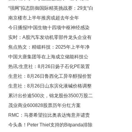
“强网”拟态防御国际精英挑战赛：29支“白
绿荫满城
南京楼市上半年推房或超去年全年
帽黑客”战队谁能突防？
今日播报!中国生物十四项中枢神经感染
实时：A股汽车发动机零部件龙头企业有
病原体核酸检测试剂盒获批上市
焦点热文：精锻科技：2025年上半年净
哪些？（2025/8/26）
中国大唐集团等在上海成立储能科技公
利润同比下降35.23% 拟10派0.35元
热讯:生意社：8月26日扬子石化PE装置
司-微头条
生意社：8月26日鲁西化工异辛醇报价暂
动态
生意社：8月26日山东滨化液碱价格调整
稳 前沿热点
累计出价逾500次，锦龙股份3500万股二
茂业商业600828股票历年分红方案
拍结束，6名自然人竞买拿下
RMC：马赛希望拉比奥表达悔意并谴责
（2025/8/26）
今头条！Peter Thiel支持的Bitpanda排除
其母亲言论，做到可留队-时快讯