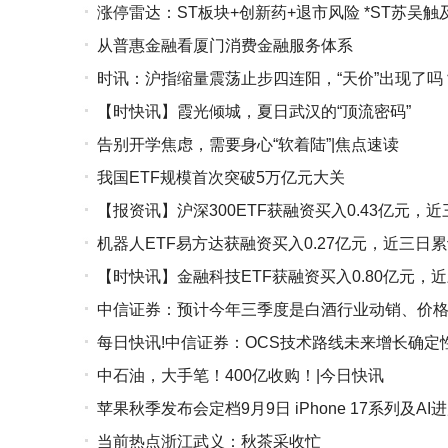
涨停雷达：ST板块+创新药+退市风险 *ST苏吴触
从普惠金融看厦门消费金融服务体系
时讯：沪指缩量震荡止步四连阳，“天价”出现了吗
【时快讯】霞光倾城，夏日武汉的“顶流密码”
告别开学焦虑，需要身心“软着陆”|焦点速读
我国ETF规模首次突破5万亿元大关
【报资讯】沪深300ETF获融资买入0.43亿元，近
机器人ETF易方达获融资买入0.27亿元，近三日累
【时快讯】金融科技ETF获融资买入0.80亿元，近
中信证券：预计今年三季度是白酒行业动销、价
每日快讯!中信证券：OCS技术路线未来增长确定
中石油，大手笔！400亿收购！|今日快讯
苹果秋季发布会定档9月9日 iPhone 17系列及A
当前热点浙江武义：秋茶采收忙