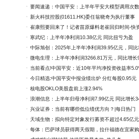
要闻速递：中国平安：上半年平安大模型调用次数达
新火科技控股(01611.HK)委任翁晓奇为执行董事
崔康熙要回来了！记者苗原爆料老崔回归时间-快
寒武纪：上半年净利润10.38亿元 同比扭亏为盈
中际旭创：2025年上半年净利润39.95亿元，同比增
微电生理：上半年净利润3266.81万元，同比增长92
当前看点!中国平安：近10年平均净投资收益率5.0
今日精选:中国平安中报业绩出炉 分红每股0.95元
核电股OKLO美股盘前上涨2.94%
浪潮信息：上半年归母净利润7.99亿元 同比增长34
兴业证券：当前有哪些低位绩优方向？|每日热门
天域生物：拟向特定对象发行募资不超过4.65亿元
每体：巴萨球员获得两天假期，拉什福德在宜家购