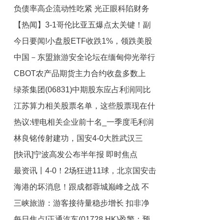
负债率高企流动性吃紧 光正眼科陷财务
币
级羽毛球世锦赛男单第二轮
【热闻】3-1哥伦比亚五爆点太关键！副
难题
今日要闻!小盘股ETF收跌1%，领跌美股
攻回暖，唐欣奇兵，2将攻守兼备！
中国－东盟旅游安全论坛在缅甸仰光举行
大类资产类ETF
CBOT农产品期货主力合约收盘多数上
绿茶集团(06831)中期股东应占利润同比
涨，大豆期货跌1.02%
江苏算力相关股票名单，这些股票现在什
增长33.96% 不派中期股息
热议:锂电相关企业前十名_一季度毛利润
么价格？（2025/8/25）
林良铭传射建功，国安4-0大胜武汉三
排行榜
[快讯]宁波高发公布半年报 即时焦点
镇，豪取四连胜宣战山东泰山-每日热闻
最资讯丨4-0！2场狂进11球，北京国安击
海港的坏消息！跟成都蓉城巅峰之战 不
败武汉，反超海港，升至积分榜次席
三峡旅游：游客接待量稳步增长 扣非净
仅有魔咒 同时4球员打不了-独家
每日焦点!正通汽车(01728.HK)盈警：预
利润创历史新高