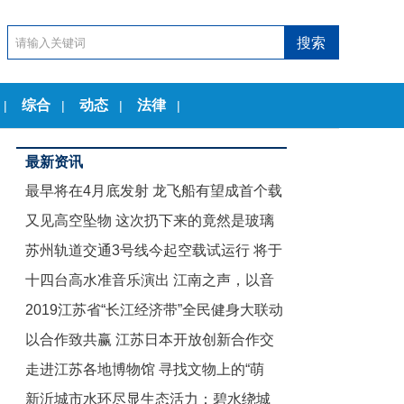
综合
动态
法律
|
|
|
|
最新资讯
最早将在4月底发射 龙飞船有望成首个载
又见高空坠物 这次扔下来的竟然是玻璃
人商业航天器
苏州轨道交通3号线今起空载试运行 将于
茶几
十四台高水准音乐演出 江南之声，以音
12月底试运营
2019江苏省“长江经济带”全民健身大联动
乐节的名义致敬古典
以合作致共赢 江苏日本开放创新合作交
暨“舞动江苏”无锡赛区启动仪式举行
走进江苏各地博物馆 寻找文物上的“萌
流会在东京举行
新沂城市水环尽显生态活力：碧水绕城
娃”们