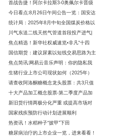
首战告捷！阿尔卡拉斯3-0奥佩尔卡晋级
在英国上市的可能性
今日看点:8月26日午间公告一览：国安达
美网次轮，次轮将战贝鲁奇 天天资讯
统计局：2025年8月中旬全国煤炭价格以
拟向深圳市科卫泰实业发展有限公司增资
川气东送二线天然气管道首段投产进气|
并取得其控制权
涨为主
焦点精选！新华社权威速览•非凡“十四
今日热门
国信期货：建议尿素以短线交易思路为主
五”丨中国，成为世界能源转型重要推动
焦点简讯:网易云音乐声明：你的隐私我
者
滚动
生猪行业上市公司现状如何（2025年）
守护，没有“访客记录”功能
请查收阿洛酮糖概念龙头股票：共3只值
快资讯
十大产品加工概念股票-第二季度产品加
得珍藏（2025/8/26） 焦点日报
新旧货行情两极分化严重 或提高市场对
工毛利率榜单|今日精选
国家残疾预防行动计划进展顺利
新季富士价格预期
热资讯！水稻种子“披甲”下田
糖尿病治疗的上市企业一览，进来看看！