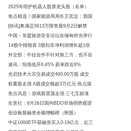
2025年陪护机器人股票龙头股（名单）
（2025/8/26） 热门
焦点精选！国家能源局局长王宏志：我国
（2025/8/26）
[快讯]奥浦迈3613万限售股9月2日解禁
能源供应保障能力与韧性已经达到较高水
中国－东盟旅游安全论坛在缅甸仰光举行
平
14股中报报喜 3股扣非净利润增长超1倍
外交部：中拉合作不针对第三方，也不应
速讯：恒指低开0.45% 蔚来跌近8%
受到第三方干扰
光启技术大宗交易成交400.00万股 成交
权重股走强 A股成交额超3万亿元-焦点观
额2.07亿元|焦点关注
焦点讯息：游戏股震荡走强 三七互娱涨
察
生意社：8月26日国内BDO市场弱势观望
停
创业板股融资余额增幅榜（附股）
中证1000ETF获融资买入0.19亿元，近三