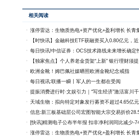
相关阅读
涨停雷达：生物质热电+资产优化+盈利增长 长青
【时快讯】金融科技ETF获融资买入0.80亿元，近
每日快讯!中信证券：OCS技术路线未来增长确定
【独家焦点】个人养老金货架“上新” 银行理财须
欧洲金靴！姆巴佩社媒晒照欧洲金靴纪念戒指
每日视讯:联播一瞬丨军人的一生都在受阅
提振消费进行时·文娱引力｜“写生经济”激活富川
天域生物：拟向特定对象发行募资不超过4.65亿元
信息:新三板基础层公司宏图智能大宗交易折价28.5
[快讯]精测电子公布半年报 扣非净利润同比减少-742
涨停雷达：生物质热电+资产优化+盈利增长 长青