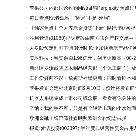
苹果公司内部讨论收购Mistral与Perplexity 焦点
每日看点!记者观察：“困局”不是“死局”
【独家焦点】个人养老金货架“上新” 银行理财须
胜利管道(01080)已决定改由南方联合产权交易
人身险预定利率下调倒计时 险企加快新老产品切换
美埃科技：融资余额1.96亿元，创历史新高（08-2
新北区罗溪戚晓坚木制品经营部（个体工商户）成立
工作爱好两不误！詹姆斯社媒更新：同时看剧本
苹果发布会定档北京时间9月10日，预计将发布iPho
机器人系统集成上市公司概念股，看看有你关注的吗？（
辛纳：我的手不疼，只是有个经常出现的小水泡
欧洲金靴！姆巴佩社媒晒照欧洲金靴纪念戒指
报道:梦洁股份(002397):半年度非经营性资金