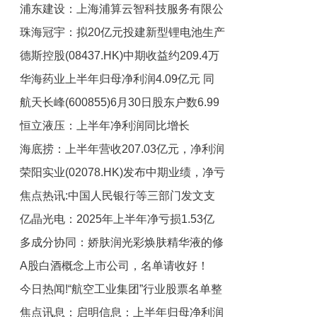
浦东建设：上海浦算云智科技服务有限公
阵
珠海冠宇：拟20亿元投建新型锂电池生产
司相关经营活动尚未开展
德斯控股(08437.HK)中期收益约209.4万
建设项目-播报
华海药业上半年归母净利润4.09亿元 同
新加坡元 同比减少11.2%|每日快播
航天长峰(600855)6月30日股东户数6.99
比下降45.3%
恒立液压：上半年净利润同比增长
万户，较上期增加34%
海底捞：上半年营收207.03亿元，净利润
10.97% 今日热讯
荣阳实业(02078.HK)发布中期业绩，净亏
17.59亿元|焦点播报
焦点热讯:中国人民银行等三部门发文支
损2639.4万港元
亿晶光电：2025年上半年净亏损1.53亿
持林业高质量发展
多成分协同：娇肤润光彩焕肤精华液的修
元|焦点快看
A股白酒概念上市公司，名单请收好！
护与抗氧体系解析
今日热闻!“航空工业集团”行业股票名单整
（2025/8/25）
焦点讯息：启明信息：上半年归母净利润
理，查收一下！（2025/8/25）