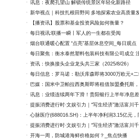
讯息：夜爬孔望山 解锁传统景区年轻化新路径
新华视点｜科技扎根田野间 多地探索农业高质量
【播资讯】股票和基金投资风险如何衡量？
每日视讯:联播一瞬丨军人的一生都在受阅
烟台联通暖心配置 “点亮”基层休息空间_每日观点
每日聚焦：衡水泰然塑料包装科技有限公司成立 注
资讯：快换接头企业龙头共三家（2025/8/26）
每日信息：罗马诺：勒沃库森即将3000万欧元+
巴媒：国米中卫帕拉西奥斯即将租借加盟桑托斯
讯息：业绩连续两年下滑！贵阳银行上半年净息
提振消费进行时·文娱引力｜“写生经济”激活富川
心脉医疗(688016.SH)：上半年净利润3.15亿元，
提振消费进行时·文娱引力｜“写生经济”激活富川
开海一周，防城港海鲜价格如何？_焦点快播