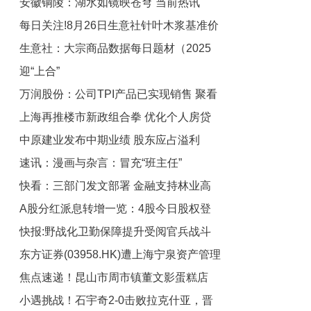
安徽铜陵：湖水如镜映苍穹 当前热讯
日累计买入0.51亿元 热文
每日关注!8月26日生意社针叶木浆基准价
生意社：大宗商品数据每日题材（2025
为5816.67元/吨
迎“上合”
年8月26日）​_当前关注
万润股份：公司TPI产品已实现销售 聚看
上海再推楼市新政组合拳 优化个人房贷
点
中原建业发布中期业绩 股东应占溢利
利率机制-聚看点
速讯：漫画与杂言：冒充“班主任”
3583.6万元同比减少20.24%_每日视点
快看：三部门发文部署 金融支持林业高
A股分红派息转增一览：4股今日股权登
质量发展
快报:野战化卫勤保障提升受阅官兵战斗
记
东方证券(03958.HK)遭上海宁泉资产管理
力
焦点速递！昆山市周市镇董文影蛋糕店
有限公司减持32万股
小遇挑战！石宇奇2-0击败拉克什亚，晋
（个体工商户）成立 注册资本15万人民