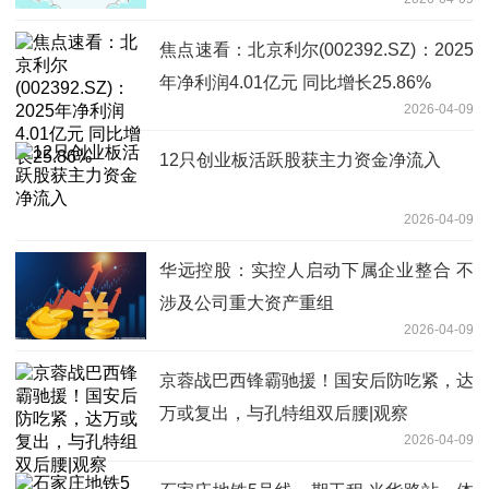
焦点速看：北京利尔(002392.SZ)：2025
年净利润4.01亿元 同比增长25.86%
2026-04-09
12只创业板活跃股获主力资金净流入
2026-04-09
华远控股：实控人启动下属企业整合 不
涉及公司重大资产重组
2026-04-09
京蓉战巴西锋霸驰援！国安后防吃紧，达
万或复出，与孔特组双后腰|观察
2026-04-09