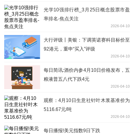
光学10强排行榜_3月25日概念股票市盈
率排名-焦点关注
2026-04-10
大行评级丨美银：下调英诺赛科目标价至
92港元，重申“买入”评级
2026-04-10
每日简讯:酒价内参4月10日价格发布，五
粮液普五八代下跌4元
2026-04-10
观察：4月10日生意社针叶木浆基准价为
5116.67元/吨
2026-04-10
每日播报!美元指数9日下跌