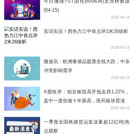
今日播报!*ST国化(600636)龙虎榜数据
(04-15)
2026-04-15
实话实说！西热力江中肯点评2米26徐昕
2026-04-15
微速讯：欧洲奢侈品股票全线大跌，中东
冲突影响需求
2026-04-15
A股收评：创业板指高开低走跌1.22%，
盘中一度创逾十年新高，医药板块普涨
2026-04-15
一季度全国铁路货运发送量超12亿吨|焦
点观察