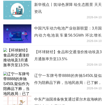
新华视点丨筑绿色屏障 绘生态图景 天天
资讯
2026-04-10
中国汽车动力电池产业创新联盟：3月国
内动力电池装车量56.5GWh 环比增长
2026-04-10
114.9% 焦点热闻
【环球财经】食品和交通涨价推动埃及3
月通胀率升至13.5%
2026-04-10
辽宁一车牌号带8888的奔驰S450L疑似
作为陪葬品下葬，当地民政局：已了解，
2026-04-10
正在核实
中东产油国准备恢复通过霍尔木兹海峡的