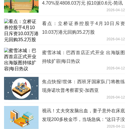
4.70%至4808.03万元 拟10派0.6元-简讯
2026-04-12
看点：立桥证券控股于4月10日斥资
10.03万港元回购35.2万股
2026-04-12
蜜雪冰城：巴西首店正式开业 出海版图
持续扩容|每日热议
2026-04-12
焦点快报!世体：西班牙国家队门将教练
现身诺坎普考察霍安-加西亚
2026-04-12
视讯！丈夫突发脑出血，妻子意外在床底
发现200多枚金币，当场急疯：“这日子没
2026-04-11
法过了”