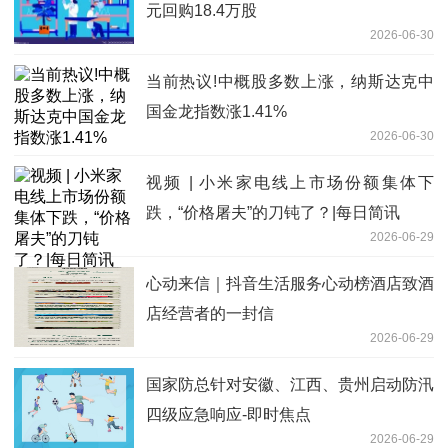
元回购18.4万股
2026-06-30
当前热议!中概股多数上涨，纳斯达克中
国金龙指数涨1.41%
2026-06-30
视频 | 小米家电线上市场份额集体下
跌，“价格屠夫”的刀钝了？|每日简讯
2026-06-29
心动来信｜抖音生活服务心动榜酒店致酒
店经营者的一封信
2026-06-29
国家防总针对安徽、江西、贵州启动防汛
四级应急响应-即时焦点
2026-06-29