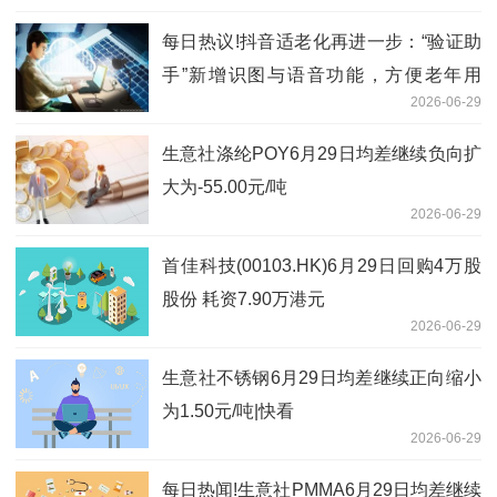
每日热议!抖音适老化再进一步：“验证助
手”新增识图与语音功能，方便老年用
2026-06-29
户“鉴诈”
生意社涤纶POY6月29日均差继续负向扩
大为-55.00元/吨
2026-06-29
首佳科技(00103.HK)6月29日回购4万股
股份 耗资7.90万港元
2026-06-29
生意社不锈钢6月29日均差继续正向缩小
为1.50元/吨|快看
2026-06-29
每日热闻!生意社PMMA6月29日均差继续