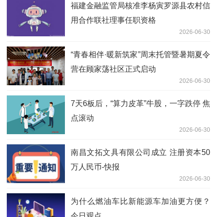
福建金融监管局核准李杨寅罗源县农村信
用合作联社理事任职资格
2026-06-30
“青春相伴·暖新筑家”周末托管暨暑期夏令
营在顾家荡社区正式启动
2026-06-30
7天6板后，“算力皮革”牛股，一字跌停 焦
点滚动
2026-06-30
南昌文拓文具有限公司成立 注册资本50
万人民币-快报
2026-06-30
为什么燃油车比新能源车加油更方便？
今日观点