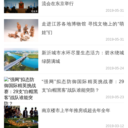
流会在东京举行
2019-05-31
走进江苏各地博物馆 寻找文物上的“萌
娃”们
2019-05-31
新沂城市水环尽显生态活力：碧水绕城
绿荫满城
2019-05-24
“强网”拟态防御国际精英挑战赛：29
支“白帽黑客”战队谁能突防？
2019-05-23
南京楼市上半年推房或超去年全年
2019-03-12