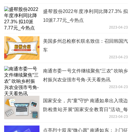
盛帮股份2022年度净利同比降27.3% 拟
10派7.77元_今热点
2023-04-23
美国多州总检察长联名致信：召回韩国汽
车
2023-04-23
南通市委一号文件继续聚焦“三农” 吹响乡
村振兴农业强市号角-天天看热讯
2023-04-23
国家安全，共“童”守护 南通如皋出入境边
防检查站开展“国家安全教育日”活动_每
2023-04-23
日速看
点亮烈士双亲“微心愿” 南通如东：上门征