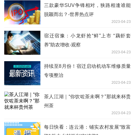
三款豪华SUV争锋相对，狭路相逢谁能
脱颖而出？-世界热点评
2023-04-23
宿迁宿豫：小龙虾抢“鲜”上市 “藕虾套
养”助农增收-观察
2023-04-23
持续至8月份！宿迁启动机动车维修质量
专项整治
2023-04-23
茶人江湖｜“你饮咗茶未啊？”那就来杯贵
州茶
2023-04-23
每日快看：连云港：铺实农村发展“致富