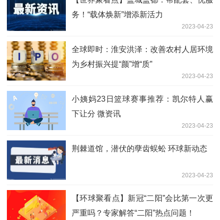
务！“载体焕新”增添新活力
2023-04-23
全球即时：淮安洪泽：改善农村人居环境
为乡村振兴提“颜”增“质”
2023-04-23
小姨妈23日篮球赛事推荐：凯尔特人赢
下让分 微资讯
2023-04-23
荆棘道馆，潜伏的孽齿蜈蚣 环球新动态
2023-04-23
【环球聚看点】新冠“二阳”会比第一次更
严重吗？专家解答“二阳”热点问题！