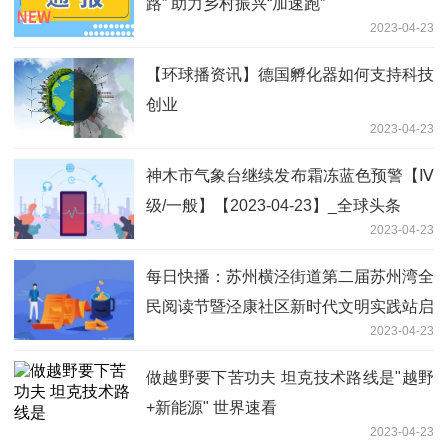
路” 助力乡村振兴“加速跑”
2023-04-23
【环球播资讯】德国孵化器如何支持科技
创业
2023-04-23
神木市气象台继续发布霜冻蓝色预警【Ⅳ
级/一般】【2023-04-23】_全球头条
2023-04-23
每日快播：苏州横泾街道第二届苏州湾全
民阅读节暨泾康社区新时代文明实践站启
2023-04-23
动
做越野要下苦功夫 坦克技术路线是"越野
+新能源" 世界速看
2023-04-23