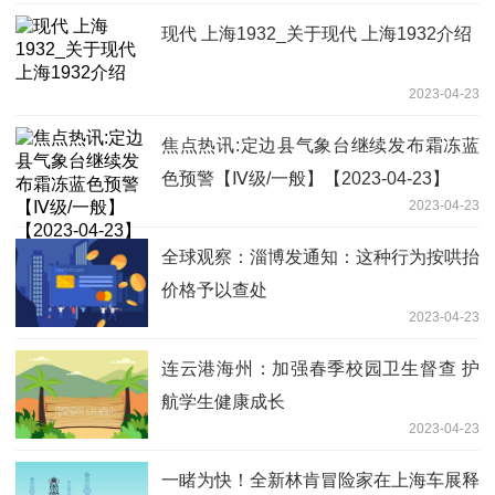
现代 上海1932_关于现代 上海1932介绍
2023-04-23
焦点热讯:定边县气象台继续发布霜冻蓝
色预警【Ⅳ级/一般】【2023-04-23】
2023-04-23
全球观察：淄博发通知：这种行为按哄抬
价格予以查处
2023-04-23
连云港海州：加强春季校园卫生督查 护
航学生健康成长
2023-04-23
一睹为快！全新林肯冒险家在上海车展释