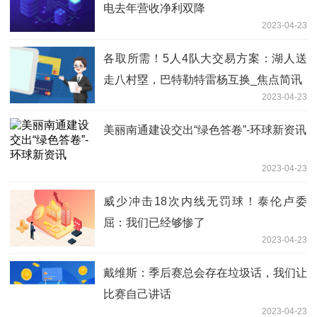
电去年营收净利双降
2023-04-23
各取所需！5人4队大交易方案：湖人送
走八村塁，巴特勒特雷杨互换_焦点简讯
2023-04-23
美丽南通建设交出“绿色答卷”-环球新资讯
2023-04-23
威少冲击18次内线无罚球！泰伦卢委
屈：我们已经够惨了
2023-04-23
戴维斯：季后赛总会存在垃圾话，我们让
比赛自己讲话
2023-04-23