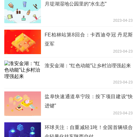
月堤湖湿地公园里的“水生态”
2023-04-23
FE柏林站第8回合：卡西迪夺冠 丹尼斯
亚军
2023-04-23
淮安金湖：“红色动能”让乡村治理强起来
2023-04-23
盐阜快速通道阜宁段：按下项目建设“快
进键”
2023-04-23
环球关注：自重减轻1吨！全国首辆镁合
金轻量化挂车陕西交付