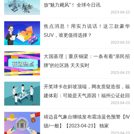
放“魅力飓风”！ 全球今日讯
2023-04-23
焦点消息！用实力说话！这三款豪华
SUV，谁更值得选择？
2023-04-23
大国基理｜重庆铜梁：一条有着“亲民招
牌”的社区路 天天实时
2023-04-23
开奖球卡在斜坡顶端，网友质疑造假，福
建体彩：可能是天气原因！福州公证处回
2023-04-23
应了|天天讯息
靖边县气象台继续发布霜冻蓝色预警【Ⅳ
级/一般】【2023-04-23】 独家
2023-04-23