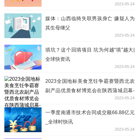
2023-05-24
媒体：山西临猗失联男孩身亡 嫌疑人为
其生母继父
2023-05-24
填坑？这个回填项目 坑为何越“填”越大|
全球快资讯
2023-05-24
2023全国地标美食烹饪争霸赛暨西北农
副产品优质食材博览会在陕西蒲城启幕-
2023-05-24
每日消息
一季度南通市技术合同成交额66.88亿元
_全球时快讯
2023-05-24