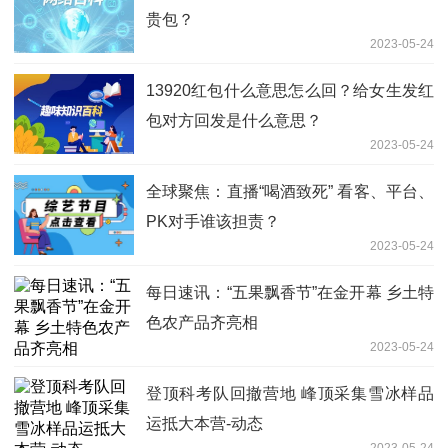
贵包？
2023-05-24
13920红包什么意思怎么回？给女生发红
包对方回发是什么意思？
2023-05-24
全球聚焦：直播“喝酒致死” 看客、平台、
PK对手谁该担责？
2023-05-24
每日速讯：“五果飘香节”在金开幕 乡土特
色农产品齐亮相
2023-05-24
登顶科考队回撤营地 峰顶采集雪冰样品
运抵大本营-动态
2023-05-24