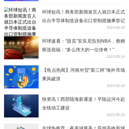
环球短讯！商务部新闻发言人就日本正式
出台半导体制造设备出口管制措施事答记
2023-05-24
者问
环球速看：“甜瓜”安东尼告别NBA，詹姆
斯送祝福：“多么伟大的一位传奇！”
2023-05-24
【焦点热闻】河南外贸“新三样”海外市场
乘风破浪
2023-05-24
快资讯丨西部陆海新通道！平陆运河今起
全线动工建设
2023-05-24
全球热推荐：夜美城更美！苏州高铁新城