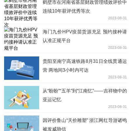
鹤壁市在河南省基层财政管理绩效评价中
连续10年获评优秀等次
2023-08-31
海门九价HPV疫苗货源充足 预约接种请
认准正规平台
2023-08-31
贵阳至南宁高速铁路8月31日全线贯通运
营 两地间3小时内可达
2023-08-31
从“盼盼”“五羊”到“江南忆”——吉祥物中的
亚运记忆
2023-08-31
因评价鲁山“天价雕塑” 浙江网红导游诸鸣
被发威胁信