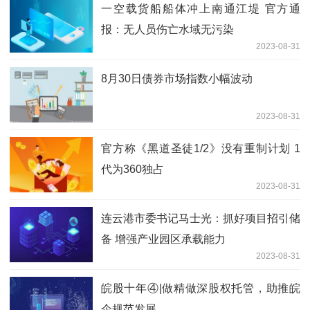
一空载货船船体冲上南通江堤 官方通
报：无人员伤亡水域无污染
2023-08-31
8月30日债券市场指数小幅波动
2023-08-31
官方称《黑道圣徒1/2》没有重制计划 1
代为360独占
2023-08-31
连云港市委书记马士光：抓好项目招引储
备 增强产业园区承载能力
2023-08-31
皖股十年④|做精做深股权托管，助推皖
企规范发展