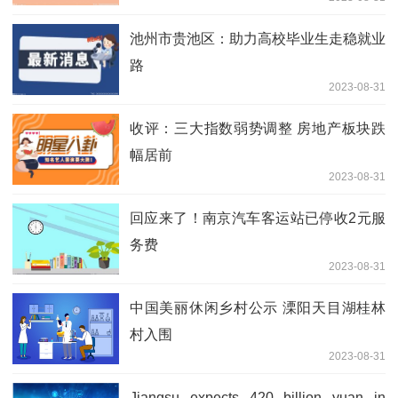
池州市贵池区：助力高校毕业生走稳就业
路
2023-08-31
收评：三大指数弱势调整 房地产板块跌
幅居前
2023-08-31
回应来了！南京汽车客运站已停收2元服
务费
2023-08-31
中国美丽休闲乡村公示 溧阳天目湖桂林
村入围
2023-08-31
Jiangsu expects 420 billion yuan in