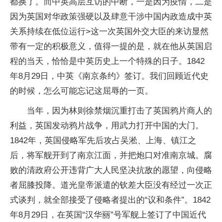
都换了。而中英高层互访的中断，一是因为疫情，二是
因为英国对华政策强硬以及肆意干涉中国内政造成中英
关系持续在低位运行>这一次英国外交大臣的来访显然
带有一定的积极意义，值得一提的是，就在他从英国启
程的当天，恰恰是中英历史上一个特殊的日子。1842
年8月29日，中英《南京条约》签订。我们回顾近代史
的时候，怎么可能忘记这屈辱的一页。
当年，因为林则徐禁烟沉重打击了英国鸦片商人的
利益，英国发动鸦片战争，用武力打开中国的大门。
1842年，英国侵略军先后攻占吴淞、上海、镇江之
后，将军舰开到了南京江面，并把炮口对准南京城。腐
败的清政府公开违背广大人民坚决抗敌的愿望，向侵略
者屈膝投降。道光皇帝派遣的钦差大臣没有经过一次正
式谈判，就全部接受了侵略者提出的“议和条件”。1842
年8月29日，在英国“汉华丽”号军舰上签订了中国近代