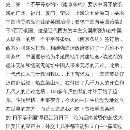
史上第一个不平等条约>《南京条约》要求中国开放沿
海的广州、福州、厦门、宁波、上海这五处港口；要求
中国将香港岛割让给英国治理；要求中国向英国赔偿2
千1百万银圆。这是近代西方资本主义国家强加在中国
人民身上的第一个不平等条约。《南京条约》签订后，
西方列强趁火打劫，相继强迫清政府签订了一系列不平
等条约，中国逐步沦为半殖民地半封建社会>清政府的
愚昧无知和懦弱无能给中国人带来无尽的苦难。此后，
一代代仁人志士救国救民，上下苦求索；一辈辈英雄好
汉前赴后继，热血染山河。在付出了几千万人的死亡和
几代人的苦难之后，100多年后的我们才终于站了起
来。斗转星移，世事变迁，今天的中国生机勃勃地屹立
在世界的东方，而昔日逼迫我们签下丧权辱国条约
的“日不落帝国”早已江河日下，沦为迈向黄昏的超级大
国美国的应声虫，外交上几乎都不能独立自主>捧着过