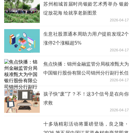
苏州相城首届时尚银龄艺术秀举办 银龄
绽放花海 绘就享老新图景
2026-04-17
生意社股票通本周助力用户提前发现2个
涨停2个涨幅超5%
2026-04-17
焦点快播：锦州金融监管分局核准甄大为
中国银行股份有限公司锦州分行副行长任
2026-04-17
职资格
孩子快“废”了？不！这3个信号是在向你
求救
2026-04-17
十多场精彩活动将重磅登场，良之隆・
2026 第五届中国江苏菜食材电商节即将