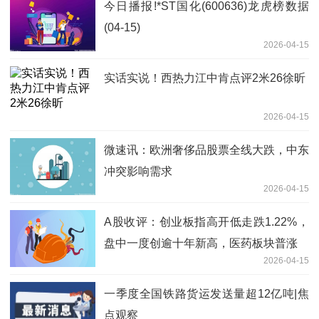
今日播报!*ST国化(600636)龙虎榜数据
(04-15)
2026-04-15
实话实说！西热力江中肯点评2米26徐昕
2026-04-15
微速讯：欧洲奢侈品股票全线大跌，中东
冲突影响需求
2026-04-15
A股收评：创业板指高开低走跌1.22%，
盘中一度创逾十年新高，医药板块普涨
2026-04-15
一季度全国铁路货运发送量超12亿吨|焦
点观察