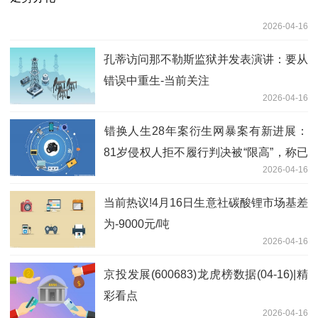
2026-04-16
孔蒂访问那不勒斯监狱并发表演讲：要从
错误中重生-当前关注
2026-04-16
错换人生28年案衍生网暴案有新进展：
81岁侵权人拒不履行判决被“限高”，称已
2026-04-16
申请再审-今日观点
当前热议!4月16日生意社碳酸锂市场基差
为-9000元/吨
2026-04-16
京投发展(600683)龙虎榜数据(04-16)|精
彩看点
2026-04-16