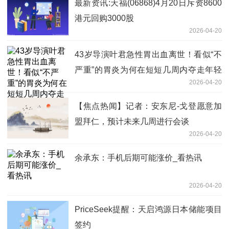
最新资讯:天福(06868)4月20日斥资8600
港元回购3000股
2026-04-20
43岁导演叶君急性胃出血离世！看似“不
严重”的胃炎为何在短短几周内夺走年轻
2026-04-20
生命
【焦点热闻】记者：安东尼-戈登愿意加
盟拜仁，预计未来几周进行会谈
2026-04-20
余承东：手机后期可能涨价_看热讯
2026-04-20
PriceSeek提醒：天启鸿源日本储能项目
签约