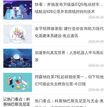
快看：奔驰发布升级版EQS电动轿车，
续航达926公里并首搭线控转向技术
2026-04-20
金字招牌焕新彩 建行造价咨询助力现代
化基建体系建设-焦点速讯
2026-04-20
加速奔向真实世界：人形机器人半马再出
发
2026-04-20
阿森纳自第7轮起就稳坐第一，但下轮他
们可能会失去榜首位置-今日报
2026-04-20
热门看点：科斯纳巴斯克尼亚与尤金·奥