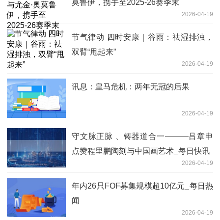
莫鲁伊，携手至2025-26赛季末
2026-04-19
节气律动 四时安康｜谷雨：祛湿排浊，
双臂“甩起来”
2026-04-19
讯息：皇马危机：两年无冠的后果
2026-04-19
守文脉正脉 、铸器道合一———吕章申
点赞程里鹏陶刻与中国画艺术_每日快讯
2026-04-19
年内26只FOF募集规模超10亿元_每日热
闻
2026-04-19