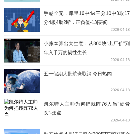
手感全无，库里16中4&三分10中3取17
分4板4助2断，正负值-13|要闻
2026-04-18
小账本算出大生意：从800块“出厂价”到
年入千万的韧性生长
2026-04-18
五一假期大批航班取消 今日热闻
2026-04-18
凯尔特人主帅为何把残阵76人当"硬骨
头"-焦点
2026-04-18