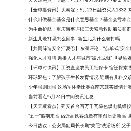
天天观热点：李想：汽车行业对规模化不能太苛刻
【全球播资讯】贝泰妮：5月23日融资买入1332.9
什么叫做基金基金是什么意思基金？基金会亏本
为生命护航！重庆海事连续三天紧急救助船员和群
新生儿老打嗝怎么回事_新生儿为什么老打嗝
【共同缔造安全江夏①】东湖评论：“点单式”安全
强化人才引培 助推人才与城市“彼此成就” 世界热
【环球时快讯】工资直发农民工社保卡 宿迁探索“
环球聚焦：了解孩子生长发育情况 近期有儿科义
少年强则国强 这场军体拳比赛在南京鼓实燃情开
当前看点!5月24日午间资讯汇总
【天天聚看点】延安首台百万千瓦绿色煤电机组
“五一”假期来临 宿迁高铁客流量有望创历史新高 
今日热议：公安局副局长长期“关照”洗浴场所 父