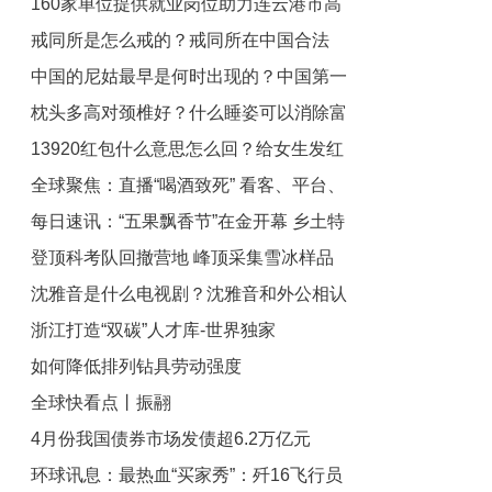
160家单位提供就业岗位助力连云港市高
北社区打造最美人间四“阅”天|环球快消息
戒同所是怎么戒的？戒同所在中国合法
质量发展
中国的尼姑最早是何时出现的？中国第一
吗？
枕头多高对颈椎好？什么睡姿可以消除富
个尼姑是谁？
13920红包什么意思怎么回？给女生发红
贵包？
全球聚焦：直播“喝酒致死” 看客、平台、
包对方回发是什么意思？
每日速讯：“五果飘香节”在金开幕 乡土特
PK对手谁该担责？
登顶科考队回撤营地 峰顶采集雪冰样品
色农产品齐亮相
沈雅音是什么电视剧？沈雅音和外公相认
运抵大本营-动态
浙江打造“双碳”人才库-世界独家
是哪一集？
如何降低排列钻具劳动强度
全球快看点丨振翮
4月份我国债券市场发债超6.2万亿元
环球讯息：最热血“买家秀”：歼16飞行员