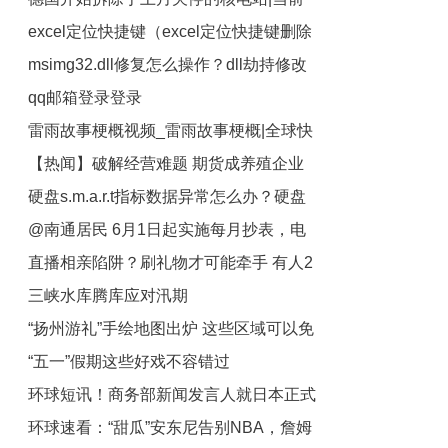
excel定位快捷键（excel定位快捷键删除
观察
msimg32.dll修复怎么操作？dll劫持修改
空值怎么恢复）-每日热文
qq邮箱登录登录
内存崩溃怎么办？
雷雨故事梗概视频_雷雨故事梗概|全球快
13736741388@qq.com_qq邮箱登录登录
【热闻】破解经营难题 期货成养殖企业
播
硬盘s.m.a.r.t指标数据异常怎么办？硬盘
避险利器
@南通居民 6月1日起实施每月抄表，电
05警告数据值多少正常？
直播相亲陷阱？刷礼物才可能牵手 有人2
费按月结算-热点
三峡水库腾库应对汛期
个月花上万
“扬州游礼”手绘地图出炉 这些区域可以免
“五一”假期这些好戏不容错过
费领取
环球短讯！商务部新闻发言人就日本正式
环球速看：“甜瓜”安东尼告别NBA，詹姆
出台半导体制造设备出口管制措施事答记