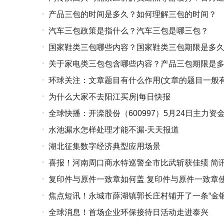
产品三包的时间是多久？如何理解三包的时间？
汽车三包政策是指什么？汽车三包是哪三包？
国家鞋类三包哪些内容？国家鞋类三包期限是多
关于家电类三包包含哪些内容？产品三包期限是
环球关注：文章题目有什么作用(文章的题目一般有
为什么大家不去阳江买房|每日快报
全球快播：开滦股份（600997）5月24日主力资金
水池漏水怎样处理才能不漏-天天报道
湖北征集数字经济典型应用场景
喜报！河南周口商水特巡警全市比武斩获佳绩 简
复印件与原件一致章如何盖 复印件与原件一致章
焦点短讯！永城市薛湖镇郭长庄村铺开了一条“金银
全球消息！首场企业环保接待日活动走进泰兴