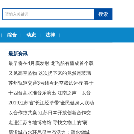
综合
动态
法律
|
|
|
|
最新资讯
最早将在4月底发射 龙飞船有望成首个载
又见高空坠物 这次扔下来的竟然是玻璃
人商业航天器
苏州轨道交通3号线今起空载试运行 将于
茶几
十四台高水准音乐演出 江南之声，以音
12月底试运营
2019江苏省“长江经济带”全民健身大联动
乐节的名义致敬古典
以合作致共赢 江苏日本开放创新合作交
暨“舞动江苏”无锡赛区启动仪式举行
走进江苏各地博物馆 寻找文物上的“萌
流会在东京举行
新沂城市水环尽显生态活力：碧水绕城
娃”们