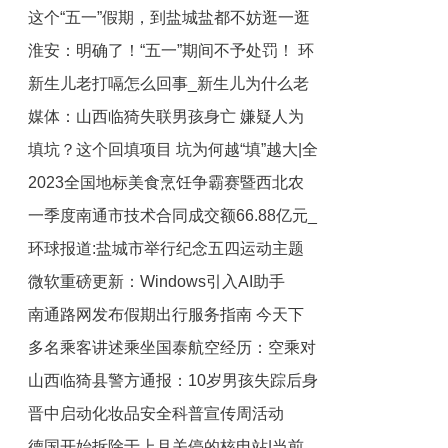
这个“五一”假期，到盐城盐都不妨逛一逛
成长秘籍
淮安：明确了！“五一”期间不予处罚！ 环
房展会
新生儿老打嗝怎么回事_新生儿为什么老
球速讯
媒体：山西临猗失联男孩身亡 嫌疑人为
打嗝
填坑？这个回填项目 坑为何越“填”越大|全
其生母继父
2023全国地标美食烹饪争霸赛暨西北农
球快资讯
一季度南通市技术合同成交额66.88亿元_
副产品优质食材博览会在陕西蒲城启幕-
环球报道:盐城市举行纪念五四运动主题
每日消息
全球时快讯
微软重磅更新：Windows引入AI助手
团日活动
南通路网发布假期出行服务指南 今天下
ChatGPT默认用必应搜索
多名乘客讲述乘坐国泰航空经历：空乘对
午4-7时交通流量最高 天天快资讯
山西临猗县警方通报：10岁男孩失踪后身
外国人献殷勤 世界快播
晋中启动化妆品安全科普宣传周活动
亡 2名犯罪嫌疑人被抓
德国开始拆除于上月关停的核电站|当前