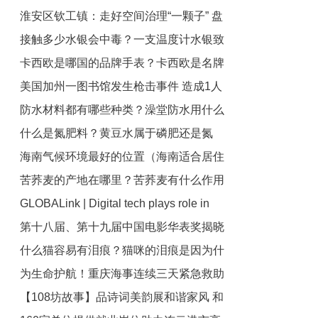
淮安区钦工镇：走好空间治理“一颗子” 盘
危险吗？
接触多少水银会中毒？一支温度计水银致
活集体增收“一盘棋” 世界热推荐
卡西欧是哪国的品牌手表？卡西欧是名牌
命吗？
美国加州一图书馆发生枪击事件 造成1人
手表吗？
防水材料都有哪些种类？澡堂防水用什么
死亡1人受伤
什么是氮肥料？黄豆水属于磷肥还是氮
材料好？
海南气候环境最好的位置（海南适合居住
肥？
苦荞麦的产地在哪里？苦荞麦有什么作用
吗）
GLOBALink | Digital tech plays role in
与功效？
第十八届、第十九届中国电影华表奖揭晓
protecting Gansu Great Wall
什么猫容易有泪痕？猫咪的泪痕是因为什
_环球今日报
为生命护航！重庆海事连续三天紧急救助
么？
【108坊故事】品诗词美韵展和谐家风 和
船员和群众 全球快资讯