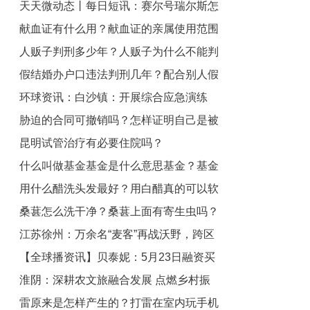
天天微动态丨每日短讯：赛尔号瑞尔斯怎
音扰民？
献血证有什么用？献血证的亲属使用范围
么获得_赛尔号瑞尔斯
人贩子判刑多少年？人贩子为什么不能判
是什么？
假结婚办户口违法判刑几年？配合别人假
死刑呢？
环球资讯：白沙镇：开展综合应急演练
结婚有什么影响？
胁迫的合同可撤销吗？怎样证明自己是被
提升抢险能力
昆明试管治疗有必要住院吗？
强迫签字的？
什么叫做基金基金是什么意思基金？基金
用什么醋洗头发最好？用白醋真的可以软
会亏本金吗？
桑葚怎么洗干净？桑葚上面有寄生虫吗？
化头发吗？
江苏徐州：万余名“麦客”再战沃野，跨区
【全球播资讯】贝泰妮：5月23日融资买
作业服务春耕春种 看热讯
淮阴：深耕农文旅融合发展 点燃乡村振
入1332.98万元，融资融券余额3.63亿元
雷原来是怎样产生的？打雷在室内玩手机
兴新引擎