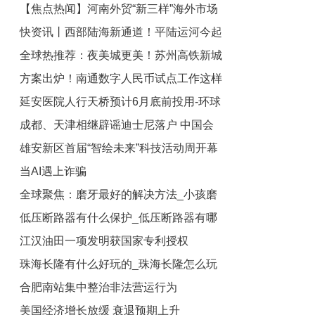
【焦点热闻】河南外贸“新三样”海外市场
者问
斯送祝福：“多么伟大的一位传奇！”
快资讯丨西部陆海新通道！平陆运河今起
乘风破浪
全球热推荐：夜美城更美！苏州高铁新城
全线动工建设
方案出炉！南通数字人民币试点工作这样
这个项目获国际大奖！
延安医院人行天桥预计6月底前投用-环球
做
成都、天津相继辟谣迪士尼落户 中国会
快看
雄安新区首届“智绘未来”科技活动周开幕
建第三座迪士尼乐园吗？_环球微头条
当AI遇上诈骗
全球聚焦：磨牙最好的解决方法_小孩磨
低压断路器有什么保护_低压断路器有哪
牙是什么原因
江汉油田一项发明获国家专利授权
些保护功能
珠海长隆有什么好玩的_珠海长隆怎么玩
合肥南站集中整治非法营运行为
最划算 环球关注
美国经济增长放缓 衰退预期上升