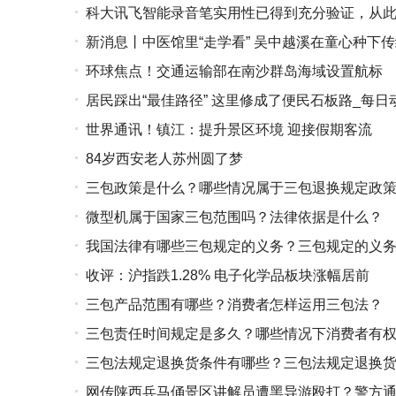
科大讯飞智能录音笔实用性已得到充分验证，从
新消息丨中医馆里“走学看” 吴中越溪在童心种下
环球焦点！交通运输部在南沙群岛海域设置航标
居民踩出“最佳路径” 这里修成了便民石板路_每日
世界通讯！镇江：提升景区环境 迎接假期客流
84岁西安老人苏州圆了梦
三包政策是什么？哪些情况属于三包退换规定政
微型机属于国家三包范围吗？法律依据是什么？
我国法律有哪些三包规定的义务？三包规定的义
收评：沪指跌1.28% 电子化学品板块涨幅居前
三包产品范围有哪些？消费者怎样运用三包法？
三包责任时间规定是多久？哪些情况下消费者有
三包法规定退换货条件有哪些？三包法规定退换
网传陕西兵马俑景区讲解员遭黑导游殴打？警方