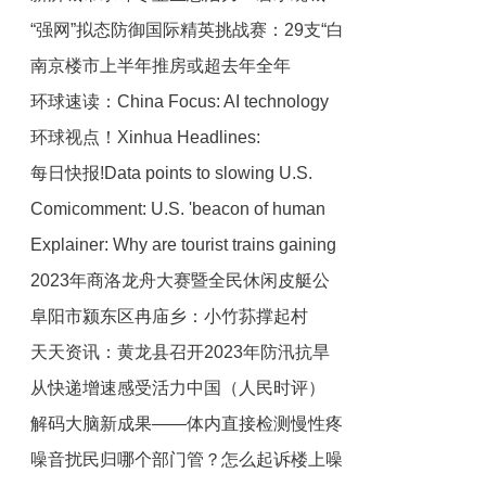
“强网”拟态防御国际精英挑战赛：29支“白
绿荫满城
南京楼市上半年推房或超去年全年
帽黑客”战队谁能突防？
环球速读：China Focus: AI technology
环球视点！Xinhua Headlines:
invigorates China's digital development
每日快报!Data points to slowing U.S.
Livestreaming connects China's
Comicomment: U.S. 'beacon of human
manufacturers with the world
economy, possible recession
Explainer: Why are tourist trains gaining
rights' fails migrant children|环球动态
2023年商洛龙舟大赛暨全民休闲皮艇公
steam in China?-环球通讯
阜阳市颍东区冉庙乡：小竹荪撑起村
开赛将于6月3日开赛
天天资讯：黄龙县召开2023年防汛抗旱
民“致富伞”
从快递增速感受活力中国（人民时评）
工作会议
解码大脑新成果——体内直接检测慢性疼
动态焦点
噪音扰民归哪个部门管？怎么起诉楼上噪
痛首次实现